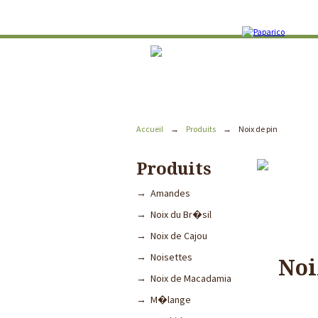
Accueil
→
Produits
→
Noix de pin
Produits
→ Amandes
→ Noix du Br�sil
→ Noix de Cajou
→ Noisettes
Noi
→ Noix de Macadamia
→ M�lange