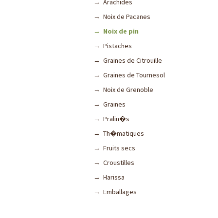
→ Arachides
→ Noix de Pacanes
→ Noix de pin
→ Pistaches
→ Graines de Citrouille
→ Graines de Tournesol
→ Noix de Grenoble
→ Graines
→ Pralin�s
→ Th�matiques
→ Fruits secs
→ Croustilles
→ Harissa
→ Emballages