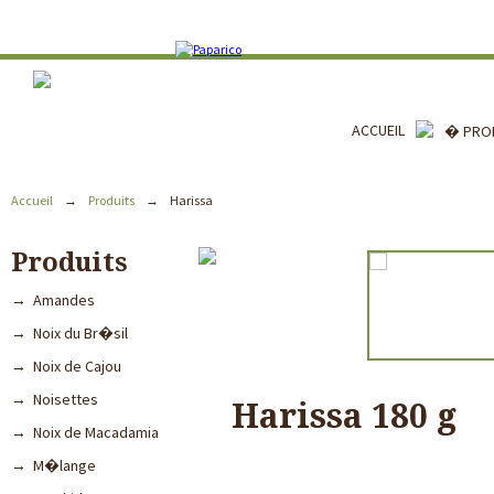
ACCUEIL
� PRO
Accueil
→
Produits
→
Harissa
Produits
→ Amandes
→ Noix du Br�sil
→ Noix de Cajou
→ Noisettes
Harissa 180 g
→ Noix de Macadamia
→ M�lange