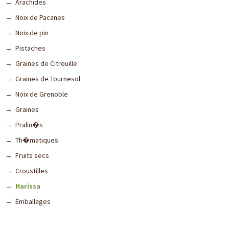
→ Arachides
→ Noix de Pacanes
→ Noix de pin
→ Pistaches
→ Graines de Citrouille
→ Graines de Tournesol
→ Noix de Grenoble
→ Graines
→ Pralin�s
→ Th�matiques
→ Fruits secs
→ Croustilles
→ Harissa
→ Emballages